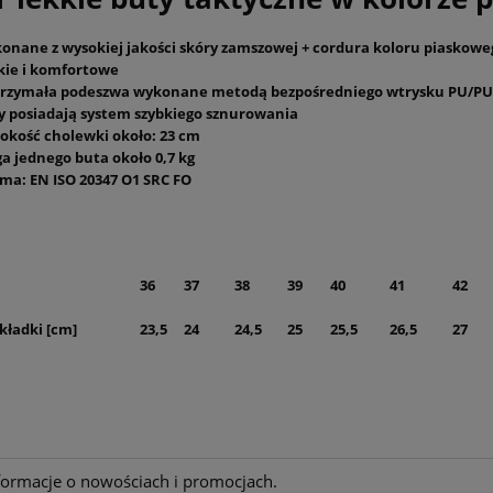
płatności
onane z wysokiej jakości skóry zamszowej + cordura koloru piaskowe
kie i komfortowe
rzymała podeszwa wykonane metodą bezpośredniego wtrysku PU/PU,
y posiadają system szybkiego sznurowania
okość cholewki około: 23 cm
a jednego buta około 0,7 kg
ma: EN ISO 20347 O1 SRC FO
36
37
38
39
40
41
42
kładki [cm]
23,5
24
24,5
25
25,5
26,5
27
nformacje o nowościach i promocjach.