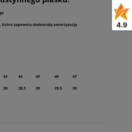
go
4.9
 która zapewnia doskonałą amortyzację
43
44
45
46
47
28
28,5
29
29,5
30