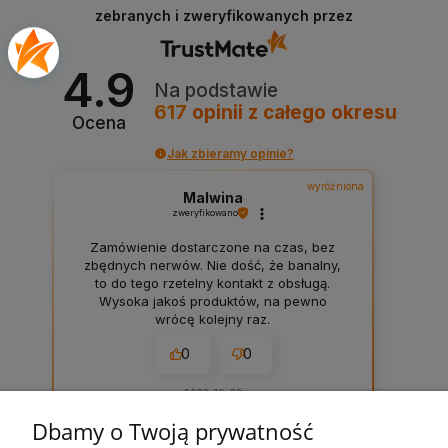
zebranych i zweryfikowanych przez
4.9
Na podstawie
617
opinii
z całego okresu
Ocena
Jak zbieramy opinie?
wyróżniona
Malwina
zweryfikowano
Zamówienie dostarczone na czas, bez
zbędnych nerwów. Nie dość, że banalny,
to do tego rzetelny kontakt z obsługą.
Wysoka jakoś produktów, na pewno
wrócę kolejny raz.
0
0
2022-10-22
Dbamy o Twoją prywatność