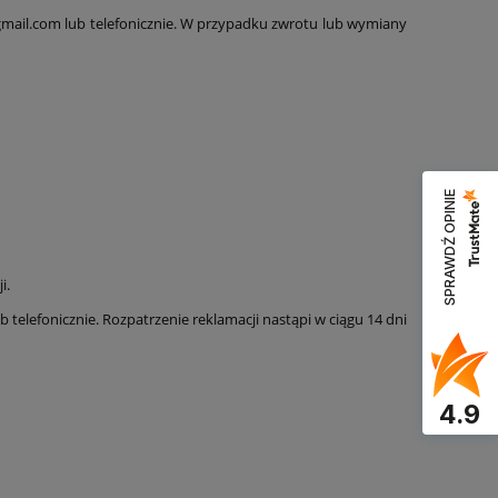
gmail.com lub telefonicznie. W przypadku zwrotu lub wymiany
SPRAWDŹ OPINIE
i.
telefonicznie. Rozpatrzenie reklamacji nastąpi w ciągu 14 dni
4.9