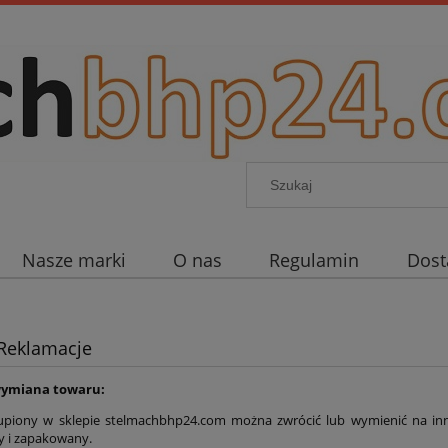
Nasze marki
O nas
Regulamin
Dos
Reklamacje
wymiana towaru:
piony w sklepie stelmachbhp24.com można zwrócić lub wymienić na inny
 i zapakowany.