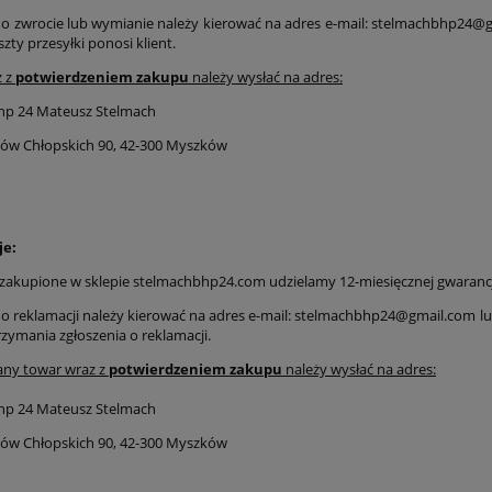
 o zwrocie lub wymianie należy kierować na adres e-mail: stelmachbhp24@
zty przesyłki ponosi klient.
 z
potwierdzeniem zakupu
należy wysłać na adres:
hp 24 Mateusz Stelmach
onów Chłopskich 90, 42-300 Myszków
je:
zakupione w sklepie stelmachbhp24.com udzielamy 12-miesięcznej gwarancj
 o reklamacji należy kierować na adres e-mail: stelmachbhp24@gmail.com lub 
zymania zgłoszenia o reklamacji.
ny towar wraz z
potwierdzeniem zakupu
należy wysłać na adres:
hp 24 Mateusz Stelmach
onów Chłopskich 90, 42-300 Myszków