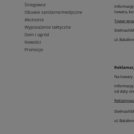
Śniegowce
Informację
towaru, kos
Obuwie sanitarne/medyczne
Akcesoria
Towar wraz
Wyposażenie taktyczne
Stelmachb
Dom i ogród
ul. Batali
Nowości
Promocje
Reklamac
Na towary 
Informację
od daty otr
Reklamowa
Stelmachb
ul. Batali