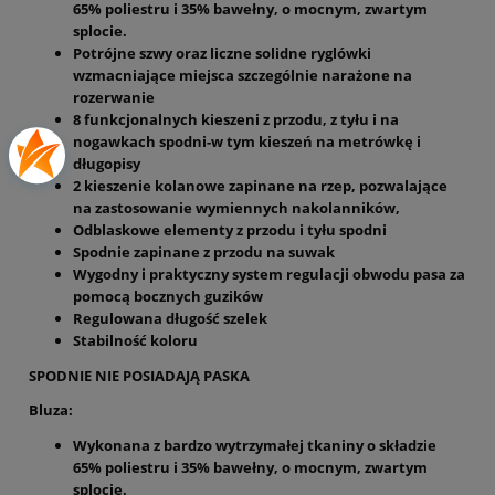
65% poliestru i 35% bawełny, o mocnym, zwartym
splocie.
Potrójne szwy oraz liczne solidne ryglówki
wzmacniające miejsca szczególnie narażone na
rozerwanie
8 funkcjonalnych kieszeni z przodu, z tyłu i na
nogawkach spodni-w tym kieszeń na metrówkę i
długopisy
2 kieszenie kolanowe zapinane na rzep, pozwalające
na zastosowanie wymiennych nakolanników,
Odblaskowe elementy z przodu i tyłu spodni
Spodnie zapinane z przodu na suwak
Wygodny i praktyczny system regulacji obwodu pasa za
pomocą bocznych guzików
Regulowana długość szelek
Stabilność koloru
SPODNIE NIE POSIADAJĄ PASKA
Bluza:
Wykonana z bardzo wytrzymałej tkaniny o składzie
65% poliestru i 35% bawełny, o mocnym, zwartym
splocie.