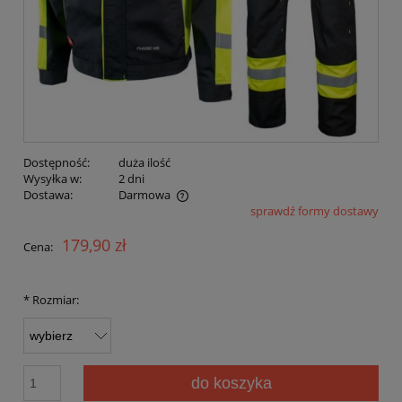
Dostępność:
duża ilość
Wysyłka w:
2 dni
Dostawa:
Darmowa
sprawdź formy dostawy
Cena nie zawiera ewentualnych kosztów płatności
179,90 zł
Cena:
*
Rozmiar:
do koszyka