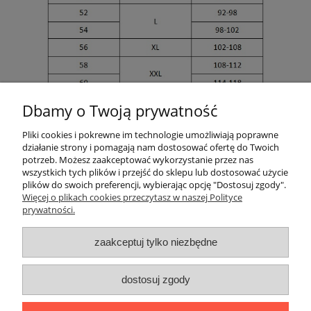
Dbamy o Twoją prywatność
Pliki cookies i pokrewne im technologie umożliwiają poprawne
działanie strony i pomagają nam dostosować ofertę do Twoich
potrzeb. Możesz zaakceptować wykorzystanie przez nas
wszystkich tych plików i przejść do sklepu lub dostosować użycie
Newsletter
plików do swoich preferencji, wybierając opcję "Dostosuj zgody".
Więcej o plikach cookies przeczytasz w naszej Polityce
Podaj swój adres e-mail, jeżeli chcesz otrzymywać
prywatności.
informacje o nowościach i promocjach.
zaakceptuj tylko niezbędne
Twoje dane będą przetwarzane zgodnie z naszą
polityką
dostosuj zgody
prywatności