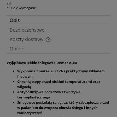
szt.
*
- Pole wymagane
Opis
Bezpieczeństwo
Koszty dostawy
Cena nie zawiera ewentualnych kosztów płatności
Opinie
Wyjątkowo lekkie śniegowce Demar ALEX
Wykonane z materiału EVA z praktycznym wkładem
filcowym
Chronią stopy przed niskimi temperaturami oraz
wilgocią
Antypoślizgowa podeszwa z tworzywa
termoplastycznego
Śniegowce posiadają ściągacz, który zabezpiecza przed
w padaniem do wnętrza obuwia śniegu i innych
zanieczyszczeń