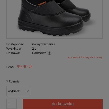
Dostępność:
na wyczerpaniu
Wysyłka w:
2 dni
Dostawa:
Darmowa
sprawdź formy dostawy
Cena nie zawiera ewentualnych kosztów płatności
99,90 zł
Cena:
*
Rozmiar:
do koszyka