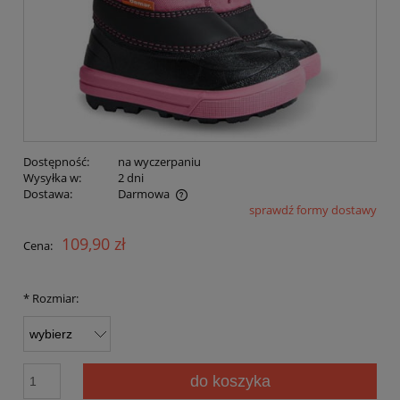
Dostępność:
na wyczerpaniu
Wysyłka w:
2 dni
Dostawa:
Darmowa
sprawdź formy dostawy
Cena nie zawiera ewentualnych kosztów płatności
109,90 zł
Cena:
*
Rozmiar:
do koszyka