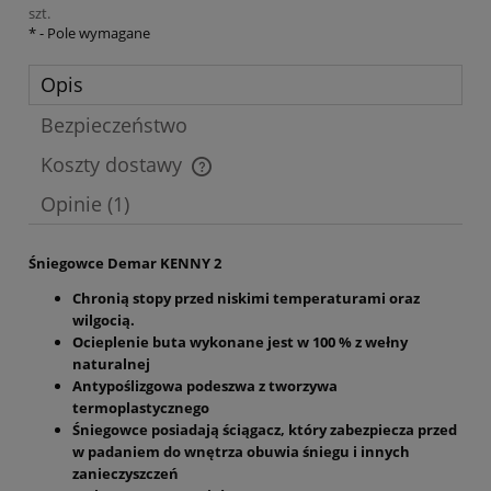
szt.
*
- Pole wymagane
Opis
Bezpieczeństwo
Koszty dostawy
Cena nie zawiera ewentualnych kosztów płatności
Opinie
(1)
Śniegowce Demar KENNY 2
Chronią stopy przed niskimi temperaturami oraz
wilgocią.
Ocieplenie buta wykonane jest w 100 % z wełny
naturalnej
Antypoślizgowa podeszwa z tworzywa
termoplastycznego
Śniegowce posiadają ściągacz, który zabezpiecza przed
w padaniem do wnętrza obuwia śniegu i innych
zanieczyszczeń