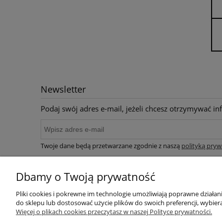
Newsletter
Podaj swój adres e-mail, jeżeli chcesz otrzymywać i
Twoje dane będą przetwarzane zgodnie z naszą
polityką pryw
Dbamy o Twoją prywatność
Stopka
Pliki cookies i pokrewne im technologie umożliwiają poprawne działa
do sklepu lub dostosować użycie plików do swoich preferencji, wybiera
FAQ (Najczęściej zadawane pytania)
Więcej o plikach cookies przeczytasz w naszej Polityce prywatności.
Polityka Prywatności