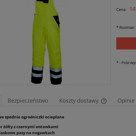
Cena nie zawiera ewent
14
Cena:
płatności
*
Rozmiar:
*
- Pole w
Bezpieczeństwo
Koszty dostawy
Opinie
Cena nie zawier
e spodnie ogrodniczki ocieplane
płatności
or żółty z czarnymi wstawkami
laskowe pasy na nogawkach