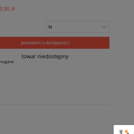
ualnych kosztów
9,90 zł
powiadom o dostępności
towar niedostępny
ymagane
a ewentualnych kosztów