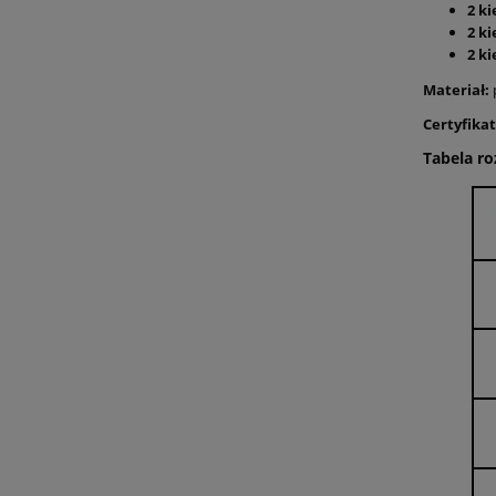
2 k
2 k
2 k
Materiał:
Certyfikat
Tabela r