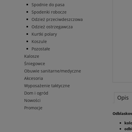
Spodnie do pasa
Spodenki robocze
Odzież przeciwdeszczowa
Odzież ostrzegawcza
Kurtki polary
Koszule
Pozostałe
Kalosze
Śniegowce
Obuwie sanitarne/medyczne
Akcesoria
Wyposażenie taktyczne
Dom i ogród
Opis
Nowości
Promocje
Odblaskow
kol
odb