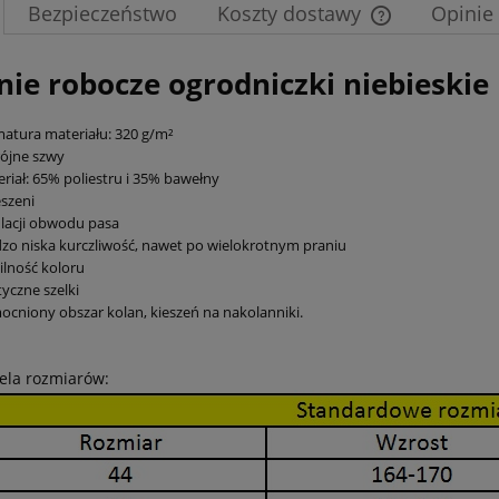
Bezpieczeństwo
Koszty dostawy
Opinie
Cena nie zawier
nie robocze ogrodniczki niebieskie
płatności
atura materiału: 320 g/m²
ójne szwy
riał: 65% poliestru i 35% bawełny
eszeni
lacji obwodu pasa
zo niska kurczliwość, nawet po wielokrotnym praniu
ilność koloru
tyczne szelki
cniony obszar kolan, kieszeń na nakolanniki.
ela rozmiarów: