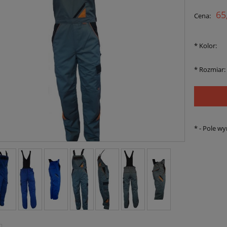
Cena nie zawiera ewent
65
Cena:
płatności
*
Kolor:
*
Rozmiar:
*
- Pole w