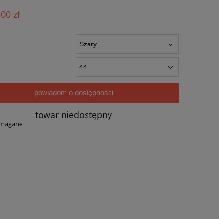
ualnych kosztów
,00 zł
powiadom o dostępności
towar niedostępny
ymagane