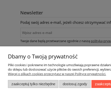
Newsletter
Podaj swój adres e-mail, jeżeli chcesz otrzymywać i
Twoje dane będą przetwarzane zgodnie z naszą
polityką pryw
Dbamy o Twoją prywatność
Stopka
Pliki cookies i pokrewne im technologie umożliwiają poprawne działa
do sklepu lub dostosować użycie plików do swoich preferencji, wybiera
FAQ (Najczęściej zadawane pytania)
Więcej o plikach cookies przeczytasz w naszej Polityce prywatności.
Polityka Prywatności
zaakceptuj tylko niezbędne
dostosuj zgody
zaakceptu
Sposób płatności
Zwroty Reklamacje
Kontakt