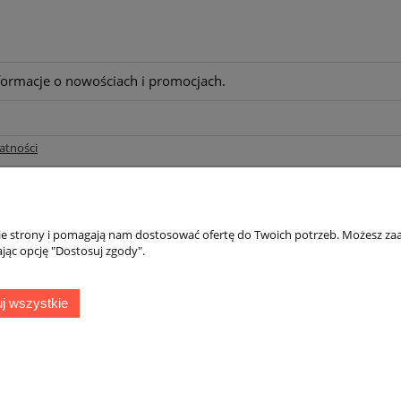
nformacje o nowościach i promocjach.
atności
nie strony i pomagają nam dostosować ofertę do Twoich potrzeb. Możesz zaa
jąc opcję "Dostosuj zgody".
j wszystkie
Sklep internetowy Shoplo.pl
, powered by
Shoper
.