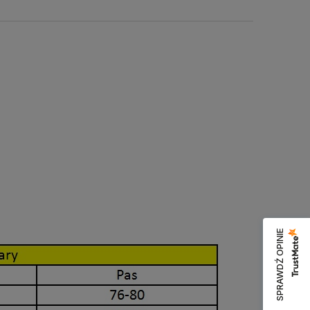
a ewentualnych kosztów
SPRAWDŹ OPINIE