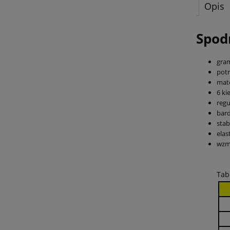
Opis
Spod
gram
potr
mate
6 ki
regu
bard
stab
elas
wzmo
Tab